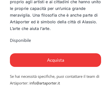
proprio agli artisti e ai cittadini che hanno unito
le proprie capacità per un’unica grande
meraviglia. Una filosofia che è anche parte di
Artàporter ed è simbolo della città di Alassio.
L’arte che aiuta l’arte.
Disponibile
More
than
Acquista
100-
pieces
Se hai necessità specifiche, puoi contattare il team di
puzzle:
Artàporter:
info@artaporter.it
extremely
hard
to
complete