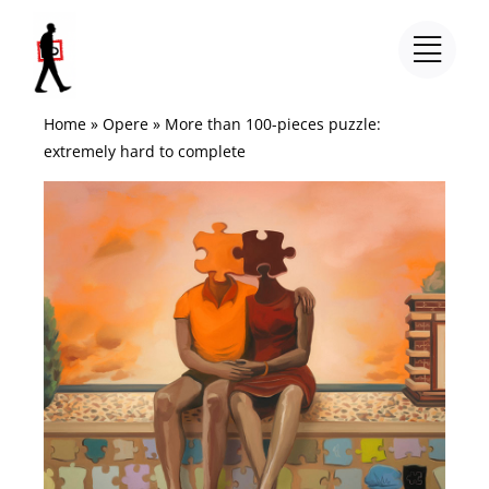
Salta
al
contenuto
Home
»
Opere
»
More than 100-pieces puzzle:
extremely hard to complete