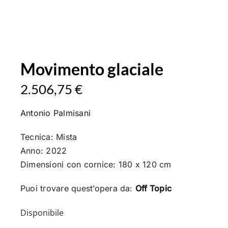
Movimento glaciale
2.506,75
€
Il
Il
prezzo
prezzo
Antonio Palmisani
originale
attuale
era:
è:
Tecnica: Mista
2.507,75 €.
2.506,75 €.
Anno: 2022
Dimensioni con cornice: 180 x 120 cm
Puoi trovare quest’opera da:
Off Topic
Disponibile