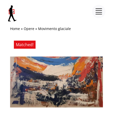
Salta
al
contenuto
Home
»
Opere
»
Movimento glaciale
Matched!