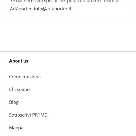
Se hai necessità specifiche, puoi contattare il team di
Artàporter:
info@artaporter.it
About us
Come funziona
Chi siamo
Blog
Sottoscrivi PR1ME
Mappa