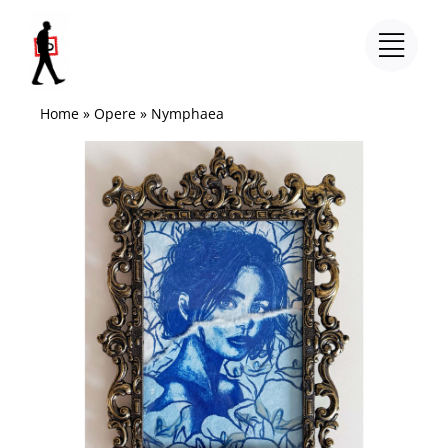
Salta
al
contenuto
Home
»
Opere
»
Nymphaea