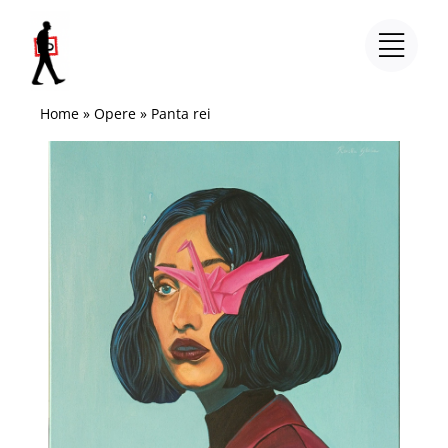
Salta
al
contenuto
Home
»
Opere
»
Panta rei