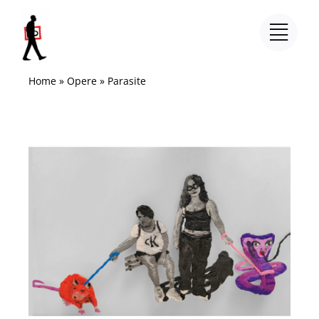
Salta
al
contenuto
Home
»
Opere
»
Parasite