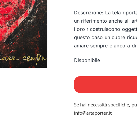
Descrizione: La tela riport
un riferimento anche all a
l oro ricostruiscono oggetti
questo caso un cuore ricu
amare sempre e ancora di 
Disponibile
Passion
first
quantità
Se hai necessità specifiche, pu
info@artaporter.it