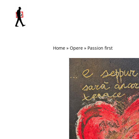
Salta
al
contenuto
Home
»
Opere
»
Passion first