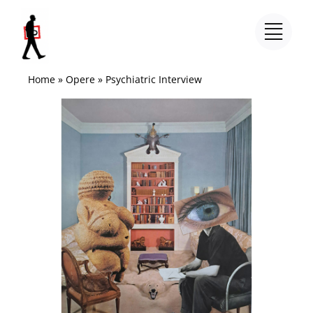
Salta
al
contenuto
Home
»
Opere
»
Psychiatric Interview