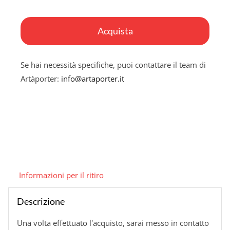
Quando
i
Acquista
semi
cadono
Se hai necessità specifiche, puoi contattare il team di
(il
Artàporter:
info@artaporter.it
compiersi
di
ogni
impressione)
quantità
Informazioni per il ritiro
Descrizione
Una volta effettuato l'acquisto, sarai messo in contatto