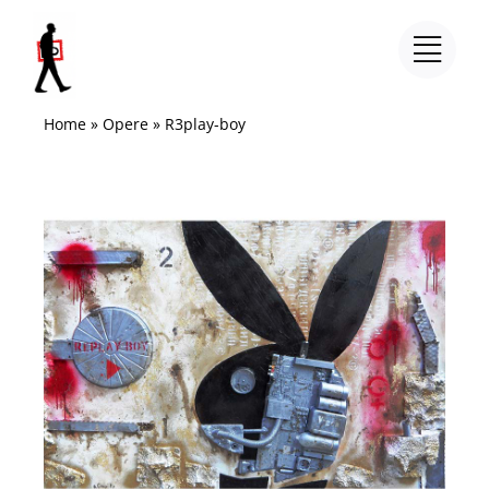
Salta
al
contenuto
Home
»
Opere
»
R3play-boy