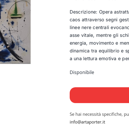
Descrizione: Opera astratta
caos attraverso segni gestu
linee nere centrali evocan
asse vitale, mentre gli sc
energia, movimento e memo
dinamica tra equilibrio e s
a una lettura emotiva e pe
Disponibile
Senza
Titolo
2.2
quantità
Se hai necessità specifiche, pu
info@artaporter.it