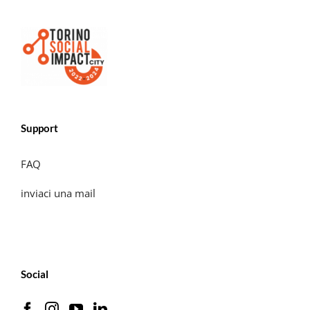
Support
FAQ
inviaci una mail
Social