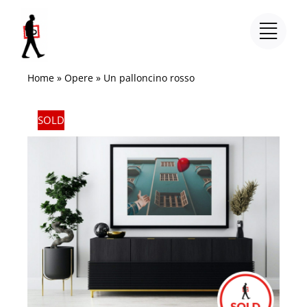
Salta
al
contenuto
Home
»
Opere
»
Un palloncino rosso
SOLD