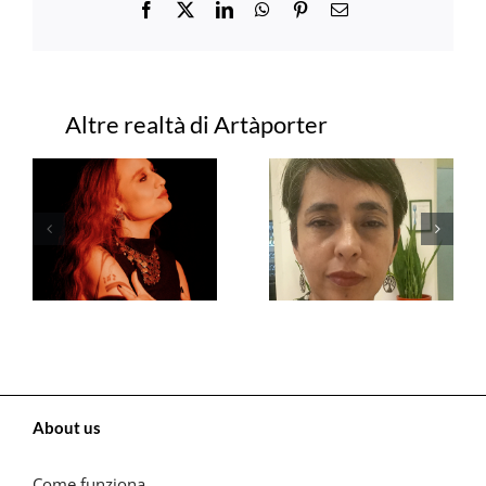
Facebook
X
LinkedIn
WhatsApp
Pinterest
Email
Progetti correlati
About us
Come funziona