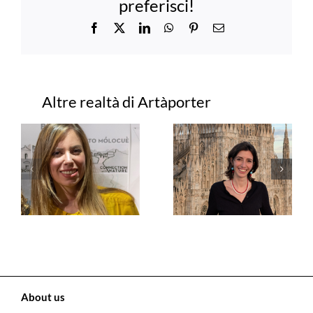
preferisci!
Facebook
X
LinkedIn
WhatsApp
Pinterest
Email
Progetti correlati
About us