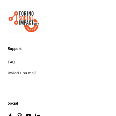
Support
FAQ
inviaci una mail
Social