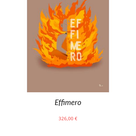
Effimero
326,00
€