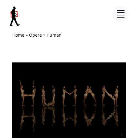
Salta
al
contenuto
Home
»
Opere
»
Human