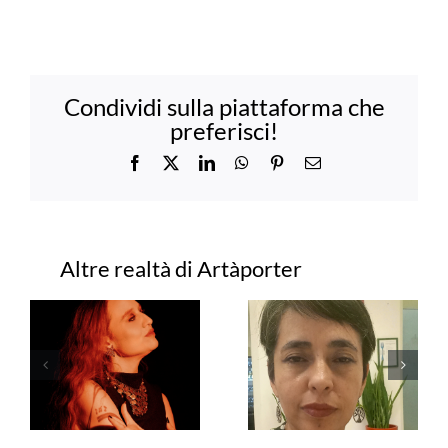
Condividi sulla piattaforma che
preferisci!
Facebook
X
LinkedIn
WhatsApp
Pinterest
Email
Progetti correlati