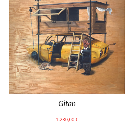
Gitan
1.230,00
€