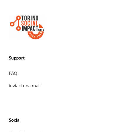
Support
FAQ
inviaci una mail
Social