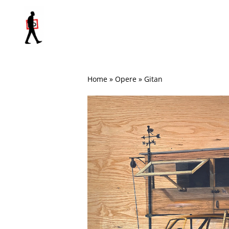
Salta
al
contenuto
Home
»
Opere
»
Gitan