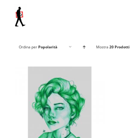
Salta
al
contenuto
Ordina per
Popolarità
Mostra
20 Prodotti