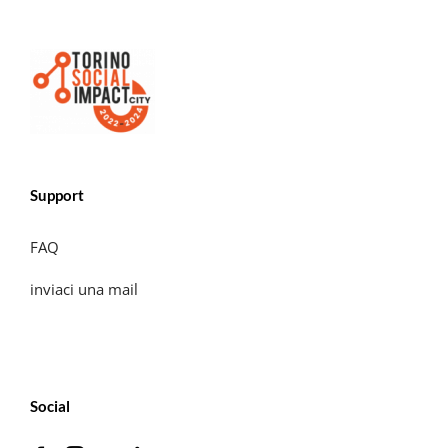
Support
FAQ
inviaci una mail
Social