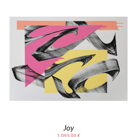
Joy
1.093,00
€