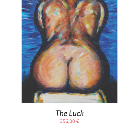
The Luck
356,00
€