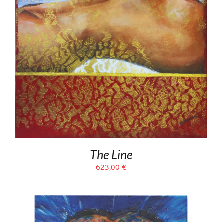
The Line
623,00
€