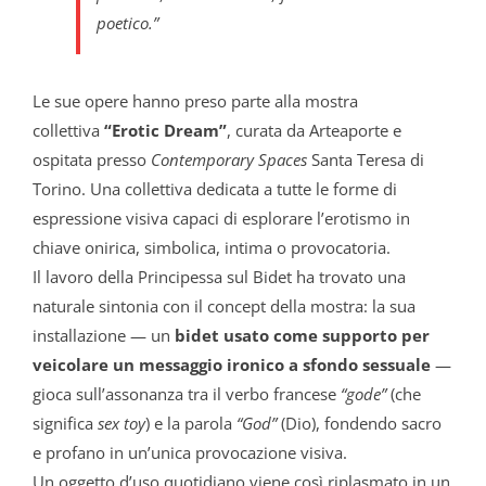
poetico.”
Le sue opere hanno preso parte alla mostra
collettiva
“Erotic Dream”
, curata da Arteaporte e
ospitata presso
Contemporary Spaces
Santa Teresa di
Torino. Una collettiva dedicata a tutte le forme di
espressione visiva capaci di esplorare l’erotismo in
chiave onirica, simbolica, intima o provocatoria.
Il lavoro della Principessa sul Bidet ha trovato una
naturale sintonia con il concept della mostra: la sua
installazione — un
bidet usato come supporto per
veicolare un messaggio ironico a sfondo sessuale
—
gioca sull’assonanza tra il verbo francese
“gode”
(che
significa
sex toy
) e la parola
“God”
(Dio), fondendo sacro
e profano in un’unica provocazione visiva.
Un oggetto d’uso quotidiano viene così riplasmato in un