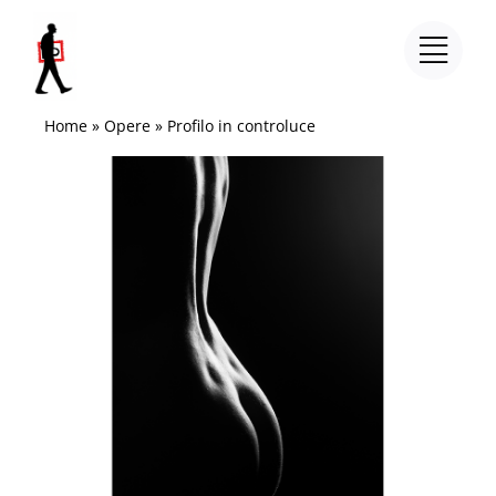
Salta
al
contenuto
Home
»
Opere
»
Profilo in controluce